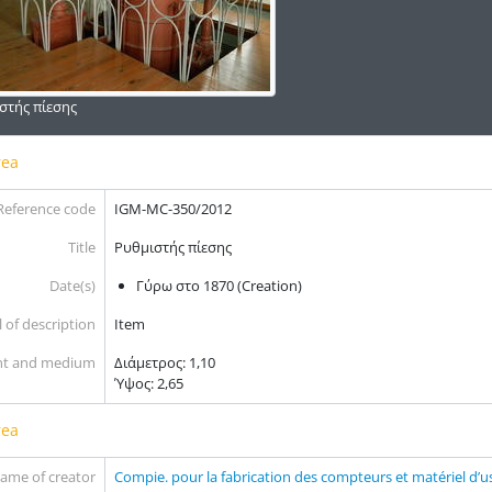
στής πίεσης
rea
Reference code
IGM-MC-350/2012
Title
Ρυθμιστής πίεσης
Date(s)
Γύρω στο 1870 (Creation)
 of description
Item
nt and medium
Διάμετρος: 1,10
Ύψος: 2,65
rea
ame of creator
Compie. pour la fabrication des compteurs et matériel d’u