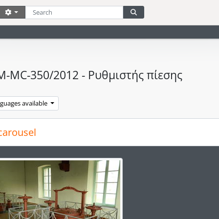
Search
Search options
Search in browse page
M-MC-350/2012 - Ρυθμιστής πίεσης
nguages available
carousel