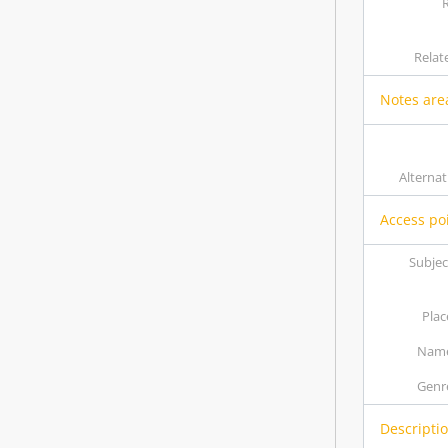
R
Relat
Notes are
Alternati
Access po
Subjec
Plac
Name
Genre
Descriptio