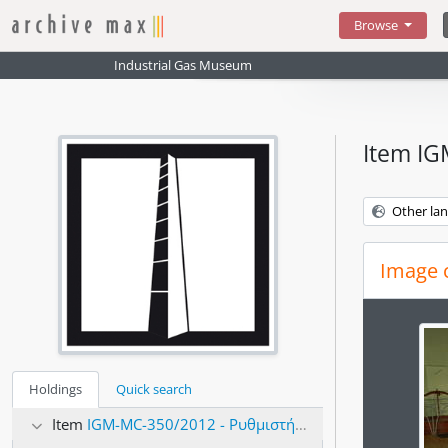
Skip to main content
Browse
Industrial Gas Museum
Item IG
Other la
Image 
Holdings
Quick search
Item
IGM-MC-350/2012 - Ρυθμιστής πίεσης