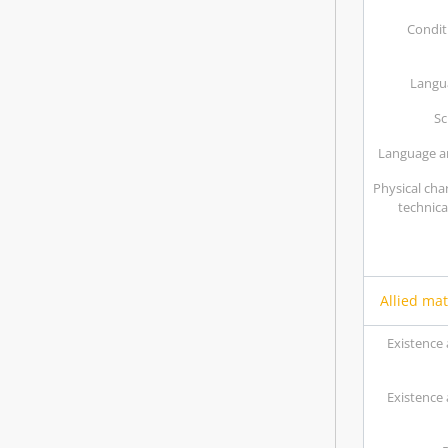
Condit
Langua
Sc
Language an
Physical char
technica
Allied mat
Existence 
Existence 