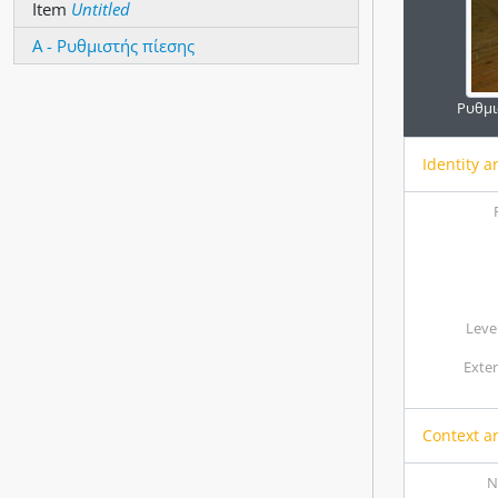
Item
Untitled
Α - Ρυθμιστής πίεσης
Ρυθμι
Identity a
Level
Exte
Context a
N