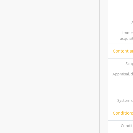
Immed
acquisi
Content a
Sco
Appraisal, 
System 
Condition
Condit