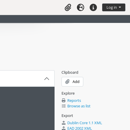
Log in
Clipboard
Language
Quick links
Clipboard
Add
Explore
Reports
Browse as list
Export
Dublin Core 1.1 XML
EAD 2002 XML