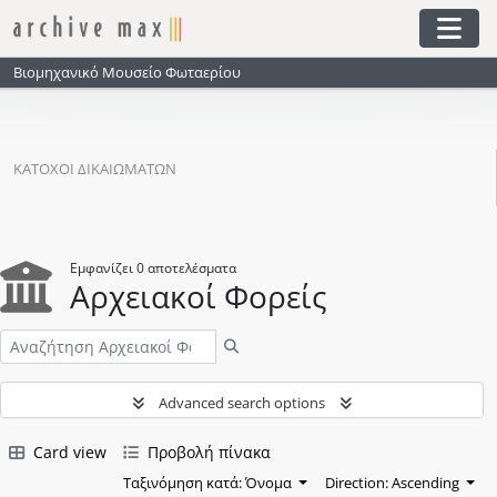
Skip to main content
Togg
Βιομηχανικό Μουσείο Φωταερίου
ΚΆΤΟΧΟΙ ΔΙΚΑΙΩΜΆΤΩΝ
Εμφανίζει 0 αποτελέσματα
Αρχειακοί Φορείς
Αναζήτηση
Advanced search options
Card view
Προβολή πίνακα
Ταξινόμηση κατά: Όνομα
Direction: Ascending