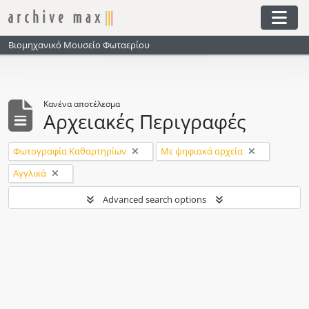
Skip to main content
Togg
Βιομηχανικό Μουσείο Φωταερίου
Κανένα αποτέλεσμα
Αρχειακές Περιγραφές
Αφαίρεση φίλτρου:
Αφαίρεση φίλτρου:
Φωτογραφία Καθαρτηρίων
Με ψηφιακά αρχεία
Αφαίρεση φίλτρου:
Αγγλικά
Advanced search options