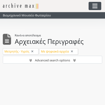
Skip to main content
Togg
Βιομηχανικό Μουσείο Φωταερίου
Κανένα αποτέλεσμα
Αρχειακές Περιγραφές
Αφαίρεση φίλτρου:
Αφαίρεση φίλτρου:
Μετρητής - Υγρός
Με ψηφιακά αρχεία
Advanced search options