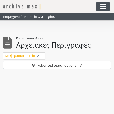
Skip to main content
Togg
Βιομηχανικό Μουσείο Φωταερίου
Κανένα αποτέλεσμα
Αρχειακές Περιγραφές
Αφαίρεση φίλτρου:
Με ψηφιακά αρχεία
Advanced search options